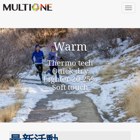
Togg
navig
Warm
Thermo tech
Quick dry
Lighter 20-25%
Soft touch
最新活動