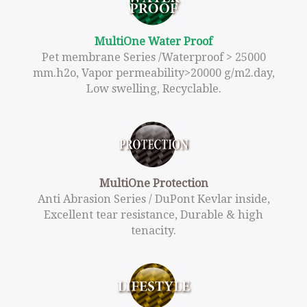
MultiOne Water Proof
Pet membrane Series /Waterproof > 25000
mm.h2o, Vapor permeability>20000 g/m2.day,
Low swelling, Recyclable.
MultiOne Protection
Anti Abrasion Series / DuPont Kevlar inside,
Excellent tear resistance, Durable & high
tenacity.