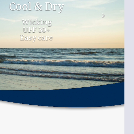
Cool & Dry
Wicking
UPF 30+
Easy care