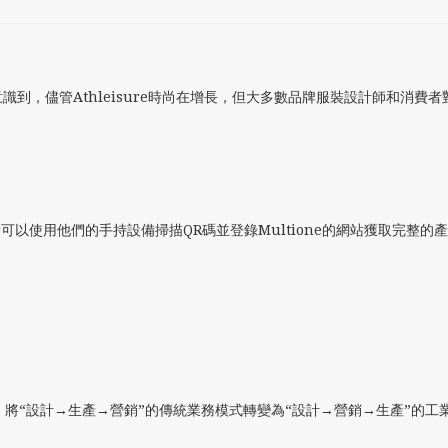
他們意識到，儘管Athleisure時尚在增長，但大多數品牌服裝設計師和
。
費者可以使用他們的手持設備掃描QR碼並登錄Multione的網站獲取完整的
台，將“設計→生產→營銷”的傳統業務模式轉變為“設計→營銷→生產”的