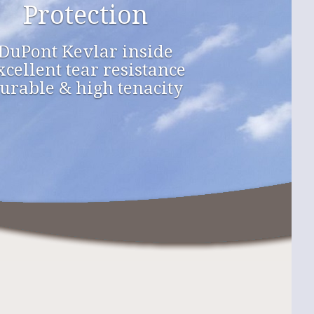
Protection
DuPont Kevlar inside
xcellent tear resistance
urable & high tenacity